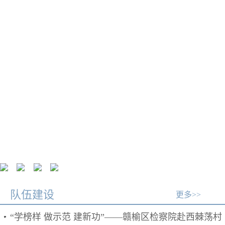
案件程序性信息查询
法
法律援助申请
重要案件信息
队伍建设
更多>>
“学榜样 做示范 建新功”——赣榆区检察院赴西棘荡村