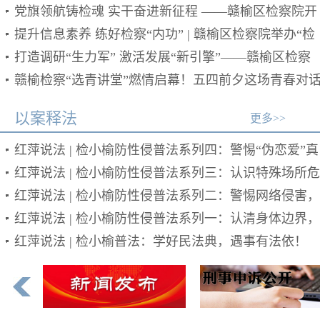
开展庆祝建党105周年主题党日活动
党旗领航铸检魂 实干奋进新征程 ——赣榆区检察院开
展庆祝中国共产党成立105周年主题活动
提升信息素养 练好检察“内功” | 赣榆区检察院举办“检
察信息能力提升专题小课堂”
打造调研“生力军” 激活发展“新引擎”——赣榆区检察
院召开检察调研骨干座谈会
赣榆检察“选青讲堂”燃情启幕！五四前夕这场青春对
太走心
以案释法
更多>>
红萍说法 | 检小榆防性侵普法系列四：警惕“伪恋爱”真
侵害，请保护好自己
红萍说法 | 检小榆防性侵普法系列三：认识特殊场所危
险，筑牢线下防护屏障
红萍说法 | 检小榆防性侵普法系列二：警惕网络侵害，
守住线上安全底线
红萍说法 | 检小榆防性侵普法系列一：认清身体边界，
分清正常接触与伤害
红萍说法 | 检小榆普法：学好民法典，遇事有法依！