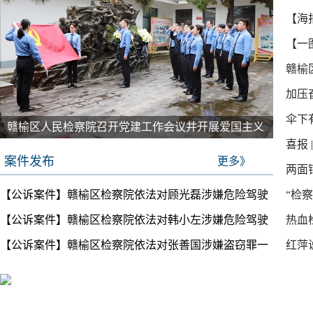
【海
年人
【一
赣榆
加压
伞下
实基
赣榆区人民检察院召开党建工作会议并开展爱国主义
千里调研 共话保护 | 陕西省政协专题调研赣榆未成年
喜报
普法
教育活动
人检察工作
案件发布
更多》
两面
【公诉案件】赣榆区检察院依法对顾光磊涉嫌危险驾驶
“检
【公诉案件】赣榆区检察院依法对韩小左涉嫌危险驾驶
热血
罪提起公诉
【公诉案件】赣榆区检察院依法对张善国涉嫌盗窃罪一
红萍
罪提起公诉
案一审宣判
护之