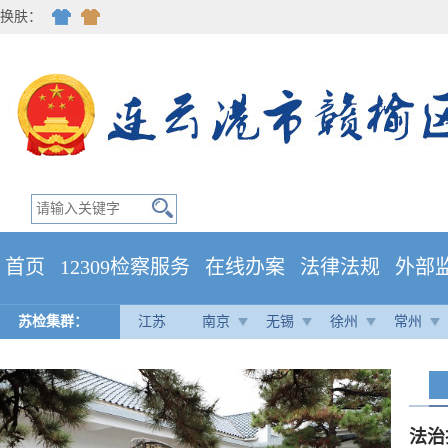
换肤：
首页
12309检察服务
在线办案
法律法规
外部
苏检集群：
江苏
南京
无锡
徐州
常州
法治